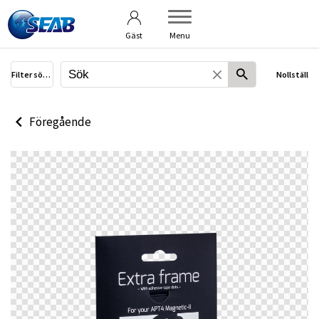
Användarvillkor
Om bildbanken
Gäst
Menu
Filter sökning
Nollställ
Föregående