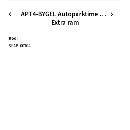
APT4-BYGEL Autoparktime 4 II 
Extra ram
Kod:
SEAB-00304
Beskrivning:
p-skiva
Kategorier:
Autoparktime
Produktbilder
Artikelnr:
APT4-BYGEL
Format:
Original
| PNG, 4000 x 5071px (8 MB)