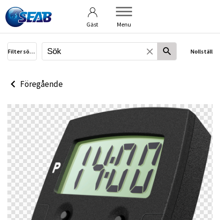
Användarvillkor
Om bildbanken
Gäst
Menu
Filter sökning
Nollställ
Föregående