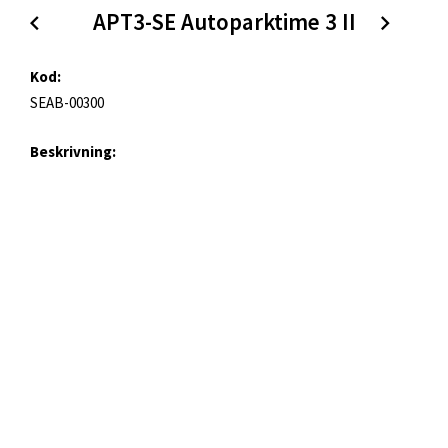
APT3-SE Autoparktime 3 II
Kod:
SEAB-00300
Beskrivning:
p-skiva
Kategorier:
Autoparktime
Produktbilder
Artikelnr:
APT3-SE
Format:
Original
| PNG, 2900 x 3330px (12 MB)
Original (jpg)
| JPG, 2900 x 3330px (2 MB)