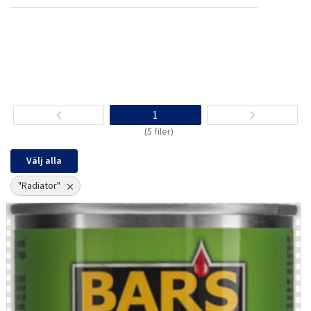
1
(5 filer)
Välj alla
"Radiator"