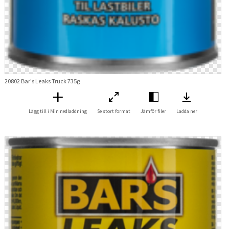
20802 Bar's Leaks Truck 735g
Lägg till i Min nedladdning
Se stort format
Jämför filer
Ladda ner