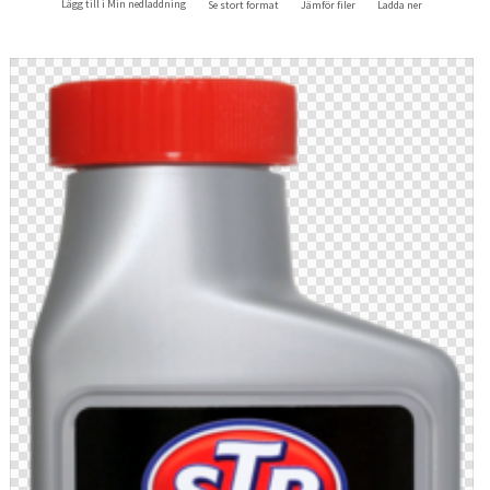
Lägg till i Min nedladdning
Se stort format
Jämför filer
Ladda ner