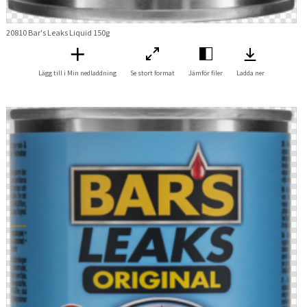
20810 Bar's Leaks Liquid 150g
Lägg till i Min nedladdning
Se stort format
Jämför filer
Ladda ner