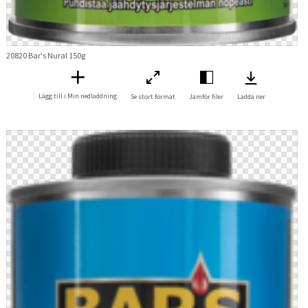
20820 Bar's Nural 150g
Lägg till i Min nedladdning
Se stort format
Jämför filer
Ladda ner