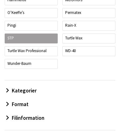
O’Keeffe’s
Permatex
Pingi
Rain-X
STP
Turtle Wax
Turtle Wax Professional
WD-40
Wunder-Baum
Kategorier
Format
Filinformation