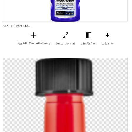
532 STP Start-Stop Diesel Engine Cleaner
Lägg till i Min nedladdning
Se stort format
Jämför filer
Ladda ner