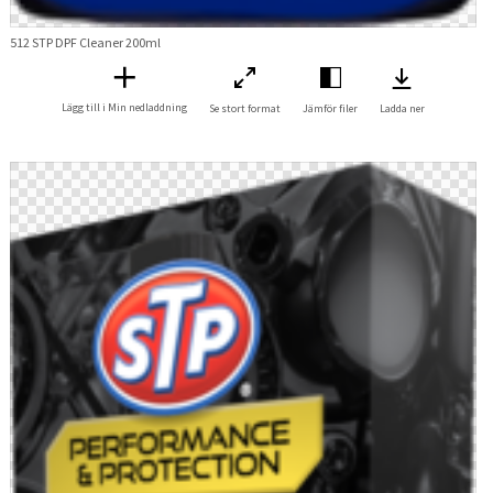
512 STP DPF Cleaner 200ml
Lägg till i Min nedladdning
Se stort format
Jämför filer
Ladda ner