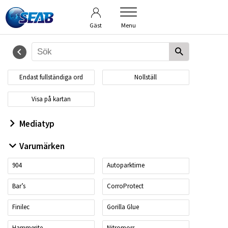
Användarvillkor
Om bildbanken
Gäst
Menu
Endast fullständiga ord
Nollställ
Visa på kartan
Mediatyp
Varumärken
904
Autoparktime
Bar’s
CorroProtect
Finilec
Gorilla Glue
Hammerite
Nitromors