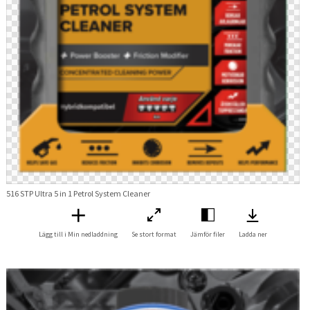
516 STP Ultra 5 in 1 Petrol System Cleaner
Lägg till i Min nedladdning
Se stort format
Jämför filer
Ladda ner