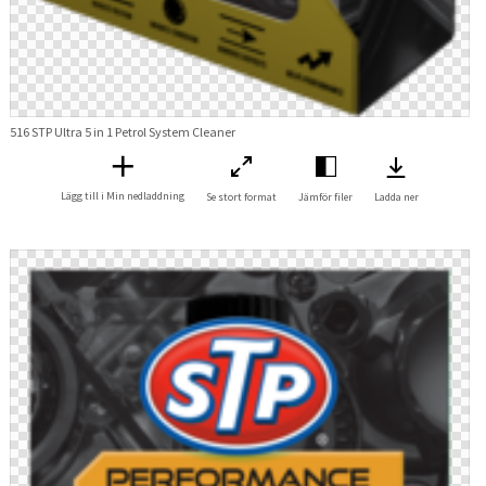
516 STP Ultra 5 in 1 Petrol System Cleaner
Lägg till i Min nedladdning
Se stort format
Jämför filer
Ladda ner