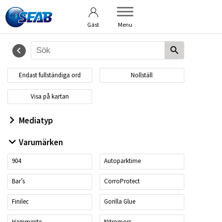
Användarvillkor
Om bildbanken
Gäst
Menu
Endast fullständiga ord
Nollställ
Visa på kartan
Mediatyp
Varumärken
904
Autoparktime
Bar’s
CorroProtect
Finilec
Gorilla Glue
Hammerite
Nitromors