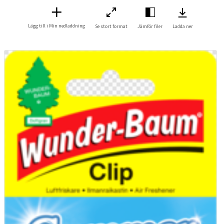
Lägg till i Min nedladdning
Se stort format
Jämför filer
Ladda ner