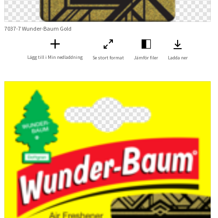
7037-7 Wunder-Baum Gold
Lägg till i Min nedladdning
Se stort format
Jämför filer
Ladda ner