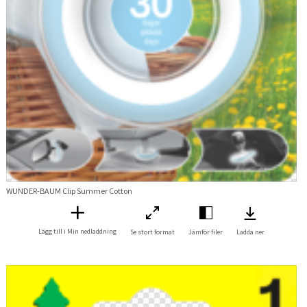
WUNDER-BAUM Clip Summer Cotton
Lägg till i Min nedladdning
Se stort format
Jämför filer
Ladda ner