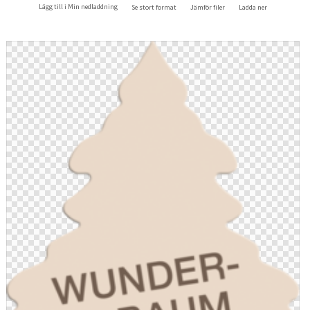
Lägg till i Min nedladdning
Se stort format
Jämför filer
Ladda ner