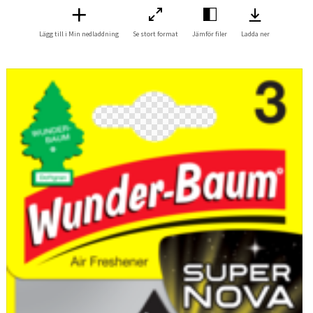
Lägg till i Min nedladdning
Se stort format
Jämför filer
Ladda ner