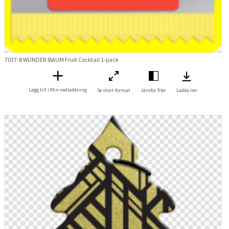
7037-8 WUNDER-BAUM Fruit Cocktail 1-pack
Lägg till i Min nedladdning
Se stort format
Jämför filer
Ladda ner