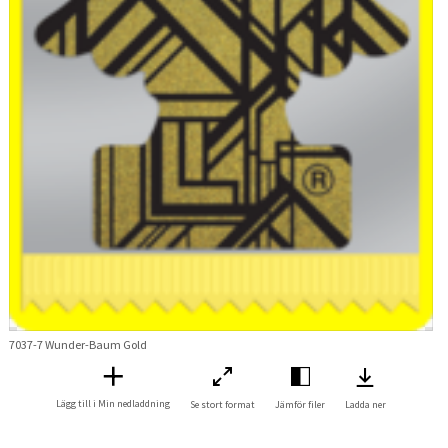
7037-7 Wunder-Baum Gold
Lägg till i Min nedladdning
Se stort format
Jämför filer
Ladda ner