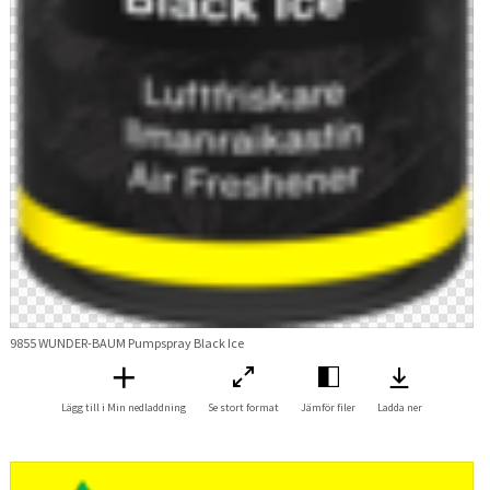
9855 WUNDER-BAUM Pumpspray Black Ice
Lägg till i Min nedladdning
Se stort format
Jämför filer
Ladda ner