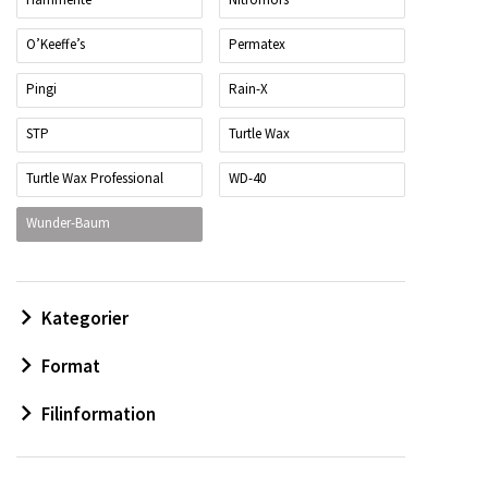
O’Keeffe’s
Permatex
Pingi
Rain-X
STP
Turtle Wax
Turtle Wax Professional
WD-40
Wunder-Baum
Kategorier
Format
Filinformation