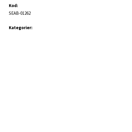
Kod:
SEAB-01262
Kategorier:
Autoparktime
Produktbilder
Artikelnr:
APT5-SE
Format:
Original
| PNG, 3895 x 2560px (1 MB)
Original (jpg)
| JPG, 3895 x 2560px (319 KB)
Medium (png)
| PNG, 1920 x 1262px (343 KB)
Medium
| JPG, 1920 x 1262px (102 KB)
Small (png)
| PNG, 1080 x 710px (128 KB)
Liten
| JPG, 1080 x 710px (43 KB)