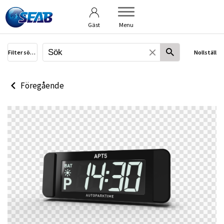
Användarvillkor
Om bildbanken
Gäst
Menu
Filter sökning
Nollställ
Föregående