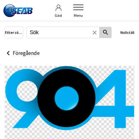
Användarvillkor
Om bildbanken
Gäst
Menu
Filter sökning
Nollställ
Föregående