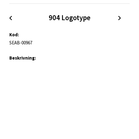
904 Logotype
Kod:
SEAB-00967
Beskrivning:
Logo
Kategorier:
904
Logotyper
Format:
Original
| PNG, 1187 x 599px (78 KB)
Original (jpg)
| JPG, 1187 x 599px (86 KB)
Small (png)
| PNG, 1080 x 545px (93 KB)