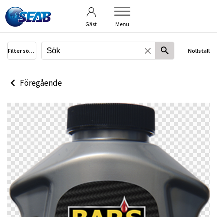
Användarvillkor
Om bildbanken
Gäst
Menu
Filter sökning
Nollställ
Föregående